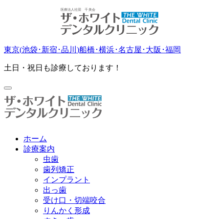
東京(
池袋
･
新宿
･
品川
)
船橋
･
横浜
･
名古屋
･
大阪
･
福岡
土日・祝日も診療しております！
ホーム
診療案内
虫歯
歯列矯正
インプラント
出っ歯
受け口・切端咬合
りんかく形成