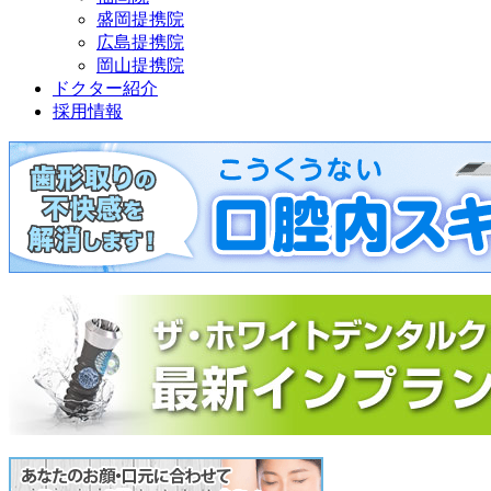
盛岡提携院
広島提携院
岡山提携院
ドクター紹介
採用情報