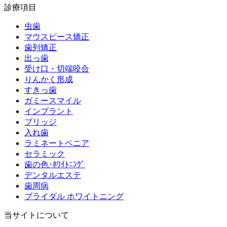
診療項目
虫歯
マウスピース矯正
歯列矯正
出っ歯
受け口・切端咬合
りんかく形成
すきっ歯
ガミースマイル
インプラント
ブリッジ
入れ歯
ラミネートベニア
セラミック
歯の色･ﾎﾜｲﾄﾆﾝｸﾞ
デンタルエステ
歯周病
ブライダル ホワイトニング
当サイトについて