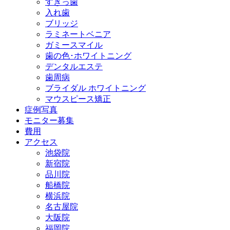
すきっ歯
入れ歯
ブリッジ
ラミネートベニア
ガミースマイル
歯の色･ホワイトニング
デンタルエステ
歯周病
ブライダル ホワイトニング
マウスピース矯正
症例写真
モニター募集
費用
アクセス
池袋院
新宿院
品川院
船橋院
横浜院
名古屋院
大阪院
福岡院