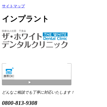
サイトマップ
インプラント
東京(
池袋
･
新宿
･
品川
)
船橋
･
横浜
･
名古屋
･
大阪
･
福岡
どんなご相談でも丁寧に対応いたします！
0800-813-9308