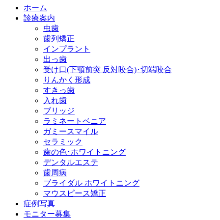
ホーム
診療案内
虫歯
歯列矯正
インプラント
出っ歯
受け口(下顎前突 反対咬合)･切端咬合
りんかく形成
すきっ歯
入れ歯
ブリッジ
ラミネートベニア
ガミースマイル
セラミック
歯の色･ホワイトニング
デンタルエステ
歯周病
ブライダル ホワイトニング
マウスピース矯正
症例写真
モニター募集