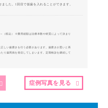
せました。1回目で仮歯を入れることができます。
00円～（税込） ※費用総額は治療本数や材質によって決まり
は正しい歯磨きを行う必要があります。歯磨きが悪いと再
ったり歯周病を発症してしまいます。定期検診を継続して
症例写真を見る