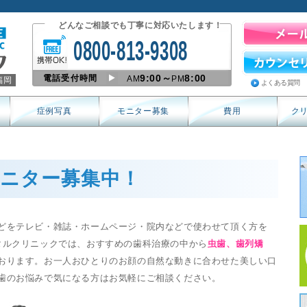
どんなご相談でも丁寧に対応いたします！
0800-813-9308
9:00～
8:00
電話受付時間
AM
PM
福岡
よくある質問
症例写真
モニター募集
費用
ク
ニター募集中！
どをテレビ・雑誌・ホームページ・院内などで使わせて頂く方を
タルクリニックでは、おすすめの歯科治療の中から
虫歯、歯列矯
おります。お一人おひとりのお顔の自然な動きに合わせた美しい口
歯のお悩みで気になる方はお気軽にご相談ください。