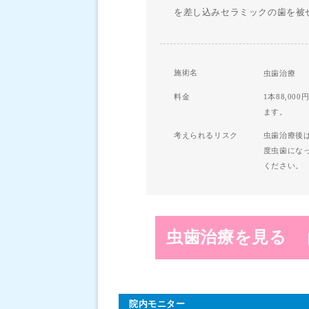
を差し込みセラミックの歯を被
施術名
虫歯治療
料金
1本88,0
ます。
考えられるリスク
虫歯治療後
度虫歯にな
ください。
虫歯治療を見る
院内モニター