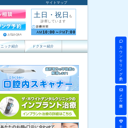
サイトマップ
土日・祝日
も
診察しています
10:00～
7:00
AM
PM
お悩みQ&A
カウンセリング予約
リニック紹介
ドクター紹介
メール相談