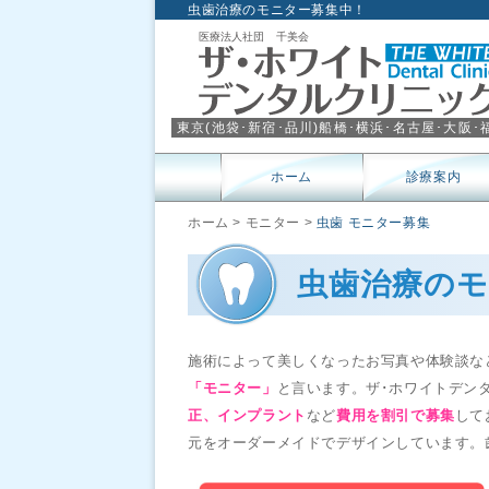
虫歯治療のモニター募集中！
東京(
池袋
･
新宿
･
品川
)
船橋
･
横浜
･
名古屋
･
大阪
･
ホーム
診療案内
ホーム
>
モニター
>
虫歯 モニター募集
虫歯治療のモ
施術によって美しくなったお写真や体験談な
「モニター」
と言います。ザ･ホワイトデン
正、インプラント
など
費用を割引で募集
して
元をオーダーメイドでデザインしています。