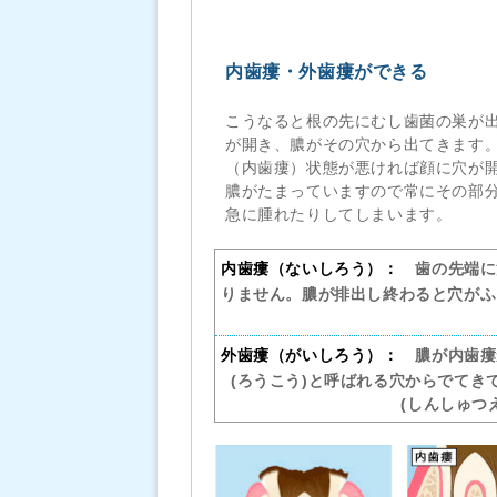
内歯瘻・外歯瘻ができる
こうなると根の先にむし歯菌の巣が
が開き、膿がその穴から出てきます
（内歯瘻）状態が悪ければ顔に穴が
膿がたまっていますので常にその部
急に腫れたりしてしまいます。
内歯瘻（ないしろう）：
歯の先端に
りません。膿が排出し終わると穴がふ
外歯瘻（がいしろう）：
膿が内歯瘻
(ろうこう)と呼ばれる穴からでて
(しんしゅつ