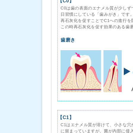
【C0】
C0は歯の表面のエナメル質が少し
日習慣にしている「歯みがき」です
再石灰化を促すことでC1への進行を
この時再石灰化を促す効果のある歯
歯磨き
【C1】
C1はエナメル質が溶けて、小さな
に留まっていますが、菌が内部に侵