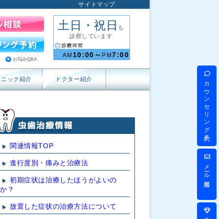
サイトマップ
土日・祝日
も
診察しています
10:00～
7:00
AM
PM
お悩みQ&A
リニック紹介
ドクター紹介
カウンセリング予約
関連情報TOP
進行度別・痛みと治療法
メール相談
初期症状は治療したほうがよいの
か？
放置した症状の治療方法について