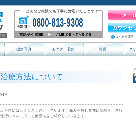
どんなご相談でも丁寧に対応いたします！
0800-813-9308
9:00～
8:00
電話受付時間
AM
PM
福岡
よくある質問
症例写真
モニター募集
費用
ク
の治療方法について
月04日
が出た時にはもう大きく進行しています。痛みを感じる前に気付き、進行
、進行レベルに沿って治療法をご紹介していきます。