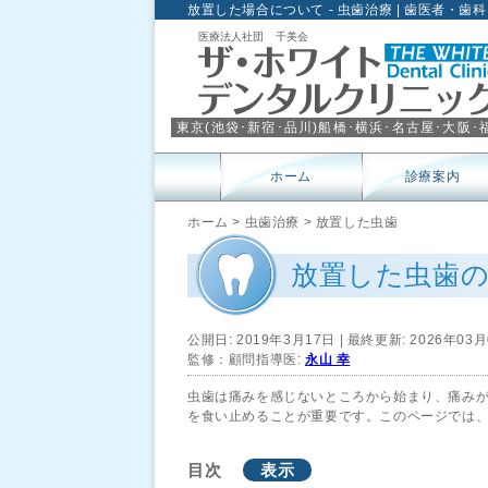
放置した場合について - 虫歯治療 | 歯医者・歯科
東京(
池袋
･
新宿
･
品川
)
船橋
･
横浜
･
名古屋
･
大阪
･
ホーム
診療案内
ホーム
>
虫歯治療
>
放置した虫歯
放置した虫歯
公開日:
2019年3月17日
| 最終更新:
2026年03
監修：顧問指導医:
永山 幸
虫歯は痛みを感じないところから始まり、痛み
を食い止めることが重要です。このページでは
目次