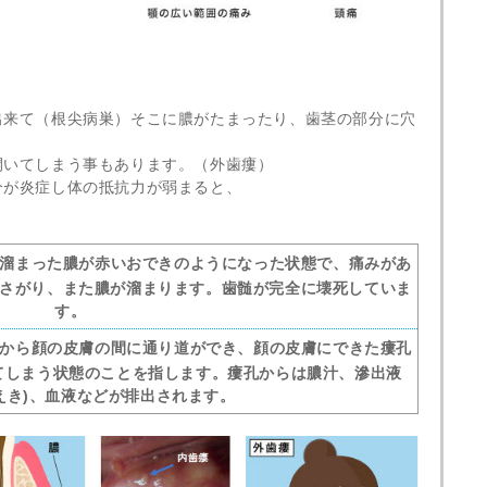
出来て（根尖病巣）そこに膿がたまったり、歯茎の部分に穴
。
開いてしまう事もあります。（外歯瘻）
分が炎症し体の抵抗力が弱まると、
溜まった膿が赤いおできのようになった状態で、痛みがあ
さがり、また膿が溜まります。歯髄が完全に壊死していま
す。
から顔の皮膚の間に通り道ができ、顔の皮膚にできた瘻孔
きてしまう状態のことを指します。瘻孔からは膿汁、滲出液
えき)、血液などが排出されます。