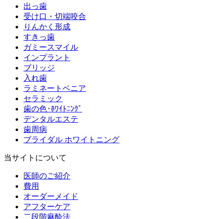
出っ歯
受け口・切端咬合
りんかく形成
すきっ歯
ガミースマイル
インプラント
ブリッジ
入れ歯
ラミネートベニア
セラミック
歯の色･ﾎﾜｲﾄﾆﾝｸﾞ
デンタルエステ
歯周病
ブライダル ホワイトニング
当サイトについて
医師のご紹介
費用
オーダーメイド
アフターケア
二段階麻酔法