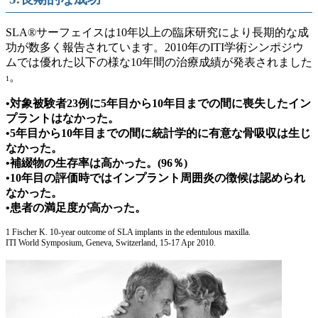
SLA®サーフェイスは10年以上の臨床研究により長期的な成
功が数多く報告されています。2010年のITI学術シンポジウ
ムでは優れた以下の様な10年間の治療成績が発表されました
。
1
•対象被験者23例に5年目から10年目までの間に喪失したイン
プラントはなかった。
•5年目から10年目までの間に統計学的に有意な骨吸収は生じ
なかった。
•補綴物の生存率は高かった。(96％)
•10年目の評価時ではインプラント周囲炎の徴候は認められ
なかった。
•患者の満足度が高かった。
1 Fischer K. 10-year outcome of SLA implants in the edentulous maxilla.
ITI World Symposium, Geneva, Switzerland, 15-17 Apr 2010.