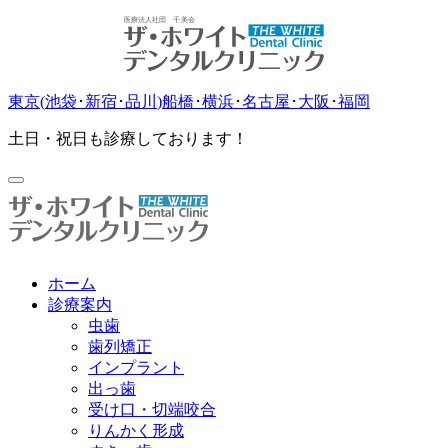
東京(
池袋
･
新宿
･
品川
)
船橋
･
横浜
･
名古屋
･
大阪
･
福岡
土日・祝日も診療しております！
ホーム
診療案内
虫歯
歯列矯正
インプラント
出っ歯
受け口・切端咬合
りんかく形成