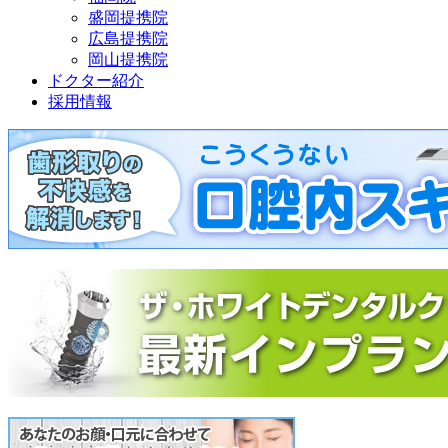
盛岡提携院
広島提携院
岡山提携院
ドクター紹介
採用情報