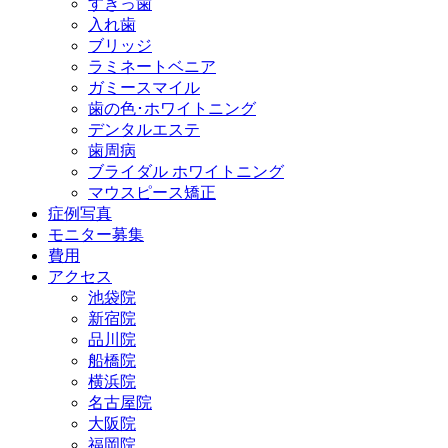
すきっ歯
入れ歯
ブリッジ
ラミネートベニア
ガミースマイル
歯の色･ホワイトニング
デンタルエステ
歯周病
ブライダル ホワイトニング
マウスピース矯正
症例写真
モニター募集
費用
アクセス
池袋院
新宿院
品川院
船橋院
横浜院
名古屋院
大阪院
福岡院