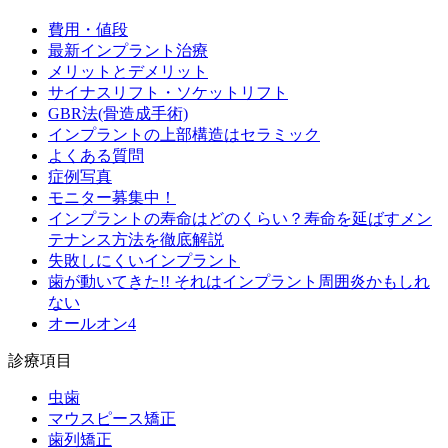
費用・値段
最新インプラント治療
メリットとデメリット
サイナスリフト・ソケットリフト
GBR法(骨造成手術)
インプラントの上部構造はセラミック
よくある質問
症例写真
モニター募集中！
インプラントの寿命はどのくらい？寿命を延ばすメン
テナンス方法を徹底解説
失敗しにくいインプラント
歯が動いてきた!! それはインプラント周囲炎かもしれ
ない
オールオン4
診療項目
虫歯
マウスピース矯正
歯列矯正