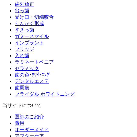
歯列矯正
出っ歯
受け口・切端咬合
りんかく形成
すきっ歯
ガミースマイル
インプラント
ブリッジ
入れ歯
ラミネートベニア
セラミック
歯の色･ﾎﾜｲﾄﾆﾝｸﾞ
デンタルエステ
歯周病
ブライダル ホワイトニング
当サイトについて
医師のご紹介
費用
オーダーメイド
アフターケア