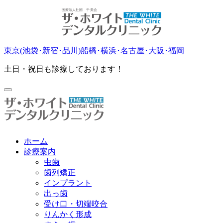
東京(
池袋
･
新宿
･
品川
)
船橋
･
横浜
･
名古屋
･
大阪
･
福岡
土日・祝日も診療しております！
ホーム
診療案内
虫歯
歯列矯正
インプラント
出っ歯
受け口・切端咬合
りんかく形成