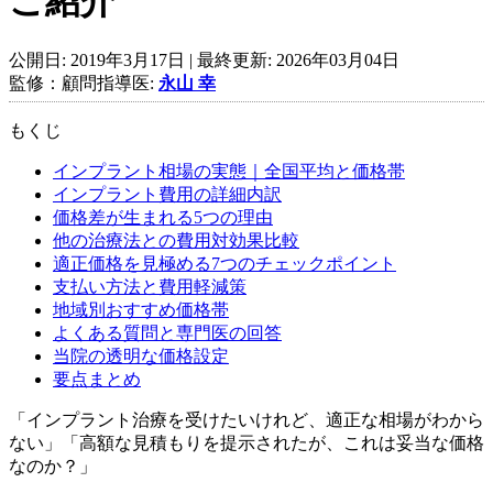
ご紹介
公開日:
2019年3月17日
| 最終更新:
2026年03月04日
監修：顧問指導医:
永山 幸
もくじ
インプラント相場の実態｜全国平均と価格帯
インプラント費用の詳細内訳
価格差が生まれる5つの理由
他の治療法との費用対効果比較
適正価格を見極める7つのチェックポイント
支払い方法と費用軽減策
地域別おすすめ価格帯
よくある質問と専門医の回答
当院の透明な価格設定
要点まとめ
「インプラント治療を受けたいけれど、適正な相場がわから
ない」「高額な見積もりを提示されたが、これは妥当な価格
なのか？」