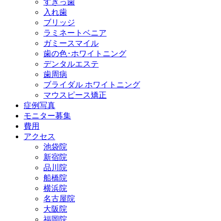
すきっ歯
入れ歯
ブリッジ
ラミネートベニア
ガミースマイル
歯の色･ホワイトニング
デンタルエステ
歯周病
ブライダル ホワイトニング
マウスピース矯正
症例写真
モニター募集
費用
アクセス
池袋院
新宿院
品川院
船橋院
横浜院
名古屋院
大阪院
福岡院