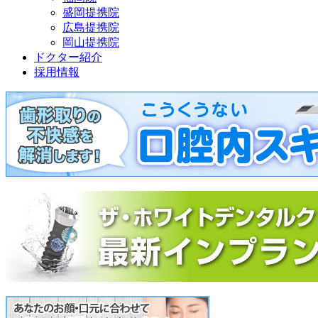
盛岡提携院
広島提携院
岡山提携院
ドクター紹介
採用情報