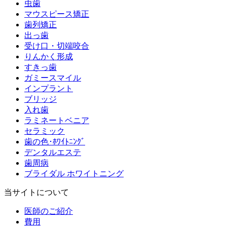
虫歯
マウスピース矯正
歯列矯正
出っ歯
受け口・切端咬合
りんかく形成
すきっ歯
ガミースマイル
インプラント
ブリッジ
入れ歯
ラミネートベニア
セラミック
歯の色･ﾎﾜｲﾄﾆﾝｸﾞ
デンタルエステ
歯周病
ブライダル ホワイトニング
当サイトについて
医師のご紹介
費用