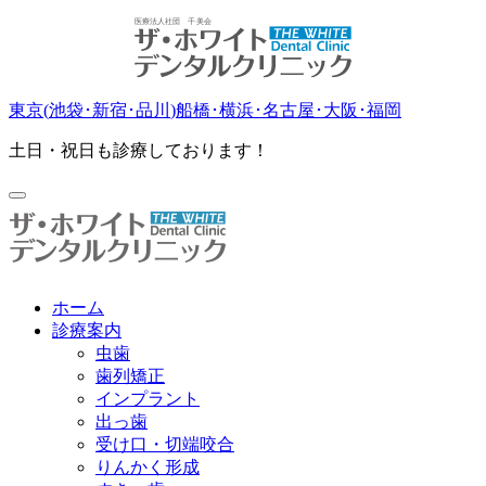
東京(
池袋
･
新宿
･
品川
)
船橋
･
横浜
･
名古屋
･
大阪
･
福岡
土日・祝日も診療しております！
ホーム
診療案内
虫歯
歯列矯正
インプラント
出っ歯
受け口・切端咬合
りんかく形成