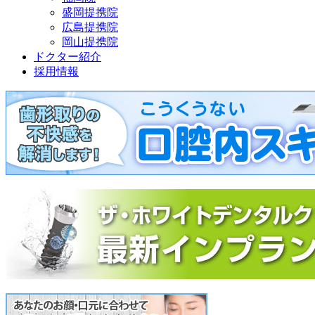
盛岡提携院
広島提携院
岡山提携院
ドクター紹介
採用情報