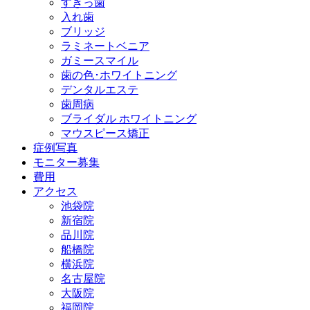
すきっ歯
入れ歯
ブリッジ
ラミネートベニア
ガミースマイル
歯の色･ホワイトニング
デンタルエステ
歯周病
ブライダル ホワイトニング
マウスピース矯正
症例写真
モニター募集
費用
アクセス
池袋院
新宿院
品川院
船橋院
横浜院
名古屋院
大阪院
福岡院