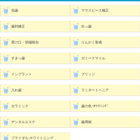
虫歯
マウスピース矯正
歯列矯正
出っ歯
受け口・切端咬合
りんかく形成
すきっ歯
ガミースマイル
インプラント
ブリッジ
入れ歯
ラミネートベニア
セラミック
歯の色･ﾎﾜｲﾄﾆﾝｸﾞ
デンタルエステ
歯周病
ブライダル ホワイトニング