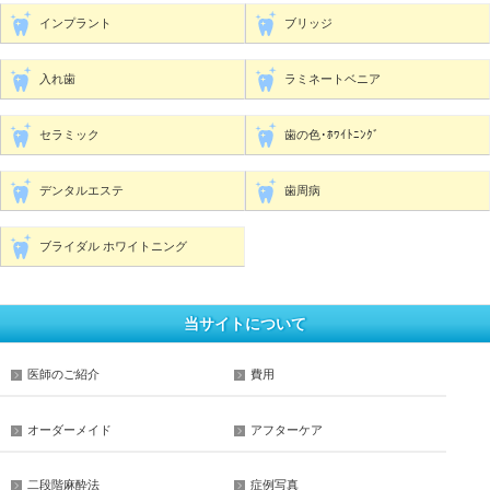
インプラント
ブリッジ
入れ歯
ラミネートベニア
セラミック
歯の色･ﾎﾜｲﾄﾆﾝｸﾞ
デンタルエステ
歯周病
ブライダル ホワイトニング
当サイトについて
医師のご紹介
費用
オーダーメイド
アフターケア
二段階麻酔法
症例写真