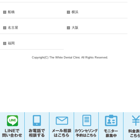
船橋
横浜
名古屋
大阪
福岡
Copyright(C) The White Dental Clinic All Rights Reserved.