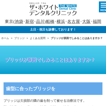
東京(
池袋
･
新宿
･
品川
)
船橋
･
横浜
･
名古屋
･
大阪
･
福岡
土日・祝日も診療しております！
ホーム
ブリッジ
よくある質問
ブリッジが原因でしみることはありますか？
ブリッジが原因でしみることはありますか？
歯型に合ったブリッジを
ブリッジは欠損部の隣の歯を削って被せる治療法です。